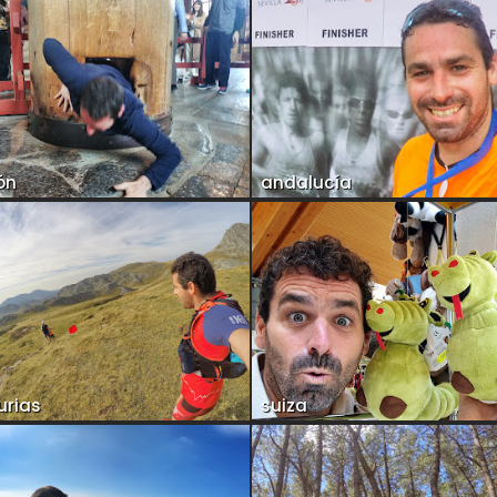
ón
andalucía
urias
suiza