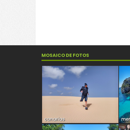
MOSAICO DE FOTOS
canarias
me