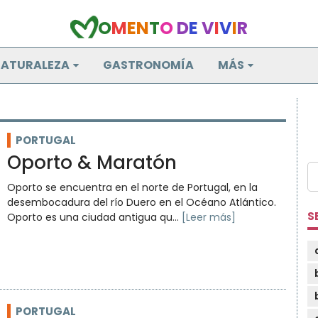
O
M
E
N
T
O
D
E
V
I
V
I
R
ATURALEZA
GASTRONOMÍA
MÁS
PORTUGAL
Oporto & Maratón
Oporto se encuentra en el norte de Portugal, en la
desembocadura del río Duero en el Océano Atlántico.
S
Oporto es una ciudad antigua qu...
[Leer más]
PORTUGAL