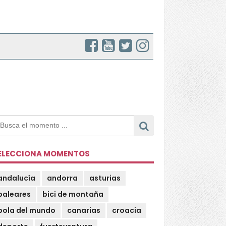
ELECCIONA MOMENTOS
andalucía
andorra
asturias
baleares
bici de montaña
bola del mundo
canarias
croacia