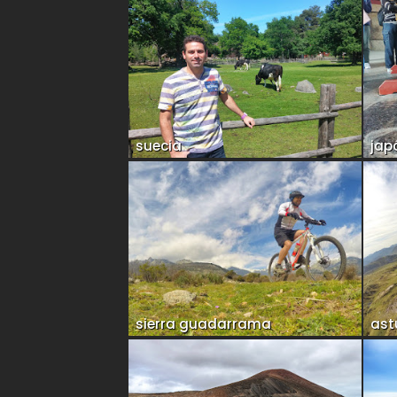
suecia
jap
sierra guadarrama
ast