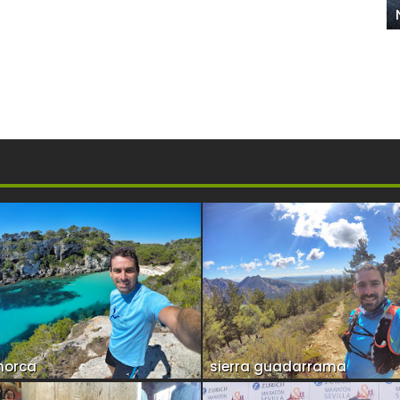
norca
sierra guadarrama