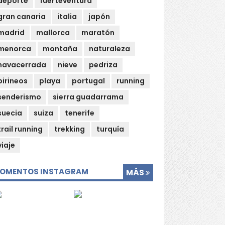
deporte
fuerteventura
gran canaria
italia
japón
madrid
mallorca
maratón
menorca
montaña
naturaleza
navacerrada
nieve
pedriza
pirineos
playa
portugal
running
senderismo
sierra guadarrama
suecia
suiza
tenerife
trail running
trekking
turquía
viaje
OMENTOS INSTAGRAM
MÁS