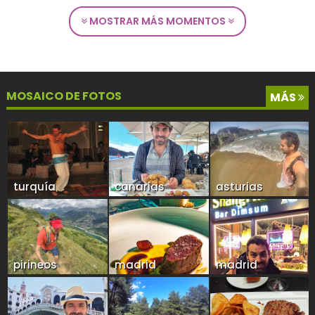
MOSTRAR MÁS MOMENTOS
MOSAICO DE FOTOS
MÁS
turquía
canarias
asturias
pirineos
madrid
madrid