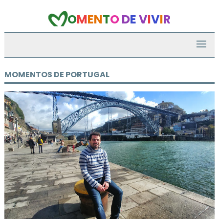
O
M
E
N
T
O
D
E
V
I
V
I
R
MOMENTOS DE PORTUGAL