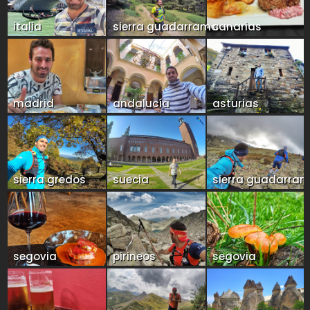
italia
sierra guadarrama
canarias
madrid
andalucía
asturias
sierra gredos
suecia
sierra guadarra
segovia
pirineos
segovia