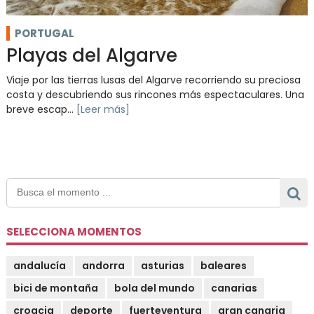
PORTUGAL
Playas del Algarve
Viaje por las tierras lusas del Algarve recorriendo su preciosa
costa y descubriendo sus rincones más espectaculares. Una
breve escap...
[Leer más]
SELECCIONA MOMENTOS
andalucía
andorra
asturias
baleares
bici de montaña
bola del mundo
canarias
croacia
deporte
fuerteventura
gran canaria