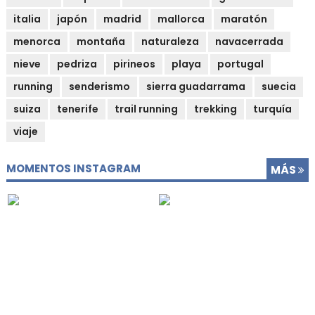
italia
japón
madrid
mallorca
maratón
menorca
montaña
naturaleza
navacerrada
nieve
pedriza
pirineos
playa
portugal
running
senderismo
sierra guadarrama
suecia
suiza
tenerife
trail running
trekking
turquía
viaje
MOMENTOS INSTAGRAM
MÁS